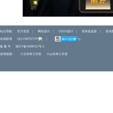
站点导航
官方首页
|
网站设计
|
LOGO设计
|
登录器皮肤
|
宣传
在线联系
QQ:1369767379
|
：
()
备 案 号
桂ICP备16000521号-2
友情链接：
小文传奇工作室
小山传奇工作室