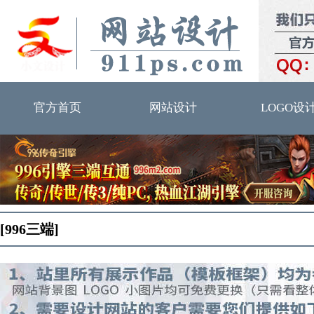
官方首页
网站设计
LOGO设
[996三端]