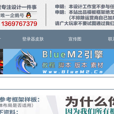
计
登录器皮肤
宣传图
联