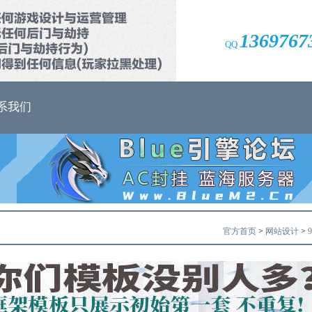
1369767
QQ
系我们
官方首页
>
网站设计
>