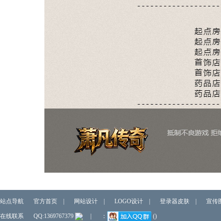
站点导航
官方首页
|
网站设计
|
LOGO设计
|
登录器皮肤
|
宣传
在线联系
QQ:1369767379
|
：
()